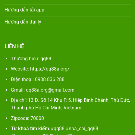
Hướng dẫn tải app
Hướng dẫn đại lý
LIÊN HỆ
Thương hiệu:
qq88
Website:
https://qq88a.org/
Điện thoại: 0908 836 288
Gmail:
qq88a.org@gmail.com
Địa chỉ:
13 Đ. Số 14 Khu P. 5, Hiệp Bình Chánh, Thủ Đức,
Thành phố Hồ Chí Minh, Vietnam
Zipcode: 70000
Từ khoá tìm kiếm:
#qq88 #nha_cai_qq88