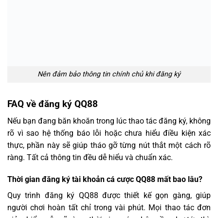
Nên đảm bảo thông tin chính chủ khi đăng ký
FAQ về đăng ký QQ88
Nếu bạn đang băn khoăn trong lúc thao tác đăng ký, không
rõ vì sao hệ thống báo lỗi hoặc chưa hiểu điều kiện xác
thực, phần này sẽ giúp tháo gỡ từng nút thắt một cách rõ
ràng. Tất cả thông tin đều dễ hiểu và chuẩn xác.
Thời gian đăng ký tài khoản cá cược QQ88 mất bao lâu?
Quy trình đăng ký QQ88 được thiết kế gọn gàng, giúp
người chơi hoàn tất chỉ trong vài phút. Mọi thao tác đơn