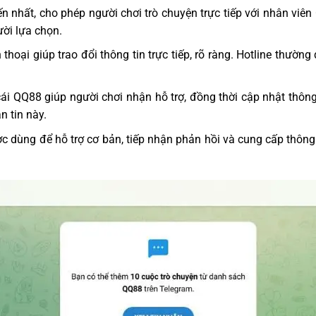
iến nhất, cho phép người chơi trò chuyện trực tiếp với nhân vi
ười lựa chọn.
 thoại giúp trao đổi thông tin trực tiếp, rõ ràng. Hotline thườ
ái QQ88 giúp người chơi nhận hỗ trợ, đồng thời cập nhật thô
n tin này.
ùng để hỗ trợ cơ bản, tiếp nhận phản hồi và cung cấp thông t