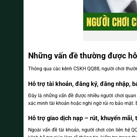
Những vấn đề thường được hỗ 
Thông qua các kênh CSKH QQ88, người chơi thường
Hỗ trợ tài khoản, đăng ký, đăng nhập, 
Đây là những vấn đề được nhiều người chơi quan
xác minh tài khoản hoặc nghi ngờ rủi ro bảo mật.
Hỗ trợ giao dịch nạp – rút, khuyến mãi, 
Ngoài vấn đề tài khoản, người chơi còn liên hệ Q