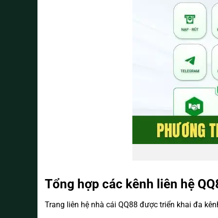
Tổng hợp các kênh liên hệ QQ
Trang liên hệ nhà cái QQ88 được triển khai đa kê