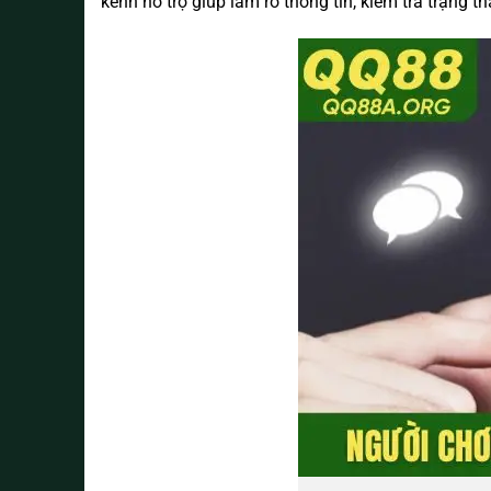
kênh hỗ trợ giúp làm rõ thông tin, kiểm tra trạng 