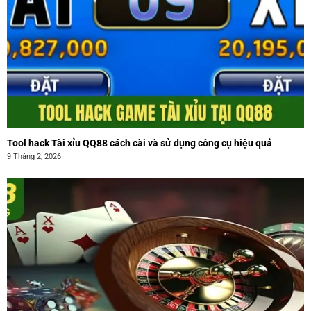
Tool hack Tài xỉu QQ88 cách cài và sử dụng công cụ hiệu quả
9 Tháng 2, 2026