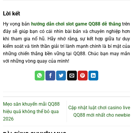
Lời kết
Hy vọng bản
hướng dẫn chơi slot game QQ88 dễ thắng
trên
đây sẽ giúp bạn có cái nhìn bài bản và chuyên nghiệp hơn
khi tham gia nổ hũ. Hãy nhớ rằng, sự kết hợp giữa tư duy
kiểm soát và tinh thần giải trí lành mạnh chính là bí mật của
những chiến thắng bền vững tại QQ88. Chúc bạn may mắn
với những vòng quay của mình!
Mẹo săn khuyến mãi QQ88
Cập nhật luật chơi casino live
hiệu quả không thể bỏ qua
QQ88 mới nhất cho newbie
2026