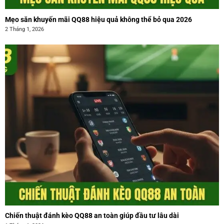
Mẹo săn khuyến mãi QQ88 hiệu quả không thể bỏ qua 2026
2 Tháng 1, 2026
Chiến thuật đánh kèo QQ88 an toàn giúp đầu tư lâu dài