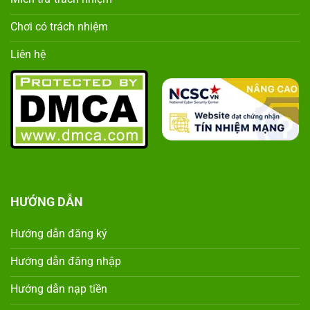
Chơi có trách nhiệm
Liên hệ
HƯỚNG DẪN
Hướng dẫn đăng ký
Hướng dẫn đăng nhập
Hướng dẫn nạp tiền