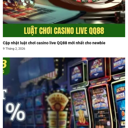
Cập nhật luật chơi casino live QQ88 mới nhất cho newbie
9 Tháng 2, 2026