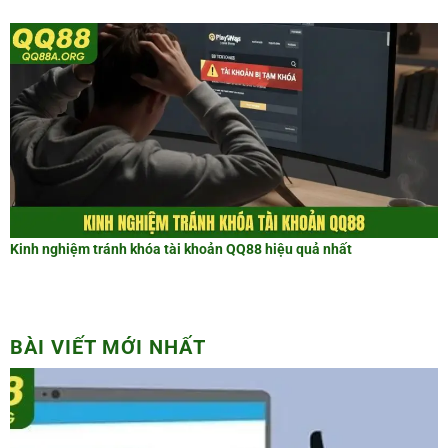
Kinh nghiệm tránh khóa tài khoản QQ88 hiệu quả nhất
BÀI VIẾT MỚI NHẤT