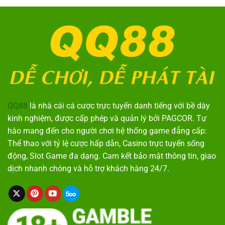
QQ88
là nhà cái cá cược trực tuyến danh tiếng với bề dày
kinh nghiệm, được cấp phép và quản lý bởi PAGCOR. Tự
hào mang đến cho người chơi hệ thống game đẳng cấp:
Thể thao với tỷ lệ cược hấp dẫn, Casino trực tuyến sống
động, Slot Game đa dạng. Cam kết bảo mật thông tin, giao
dịch nhanh chóng và hỗ trợ khách hàng 24/7.