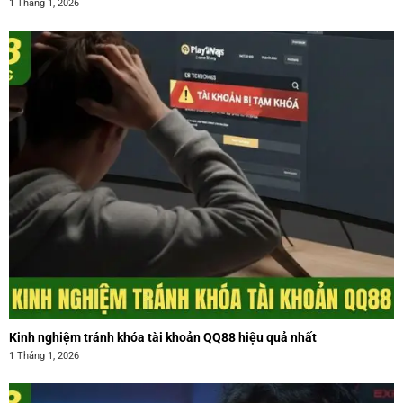
1 Tháng 1, 2026
Kinh nghiệm tránh khóa tài khoản QQ88 hiệu quả nhất
1 Tháng 1, 2026