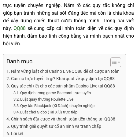
trực tuyến chuyên nghiệp. Nắm rõ các quy tắc không chỉ
giúp bạn tránh những sai sót đáng tiếc mà còn là chìa khóa
để xây dựng chiến thuật cược thông minh. Trong bài viết
này,
QQ88
sẽ cung cấp cái nhìn toàn diện về các quy định
hiện hành, đảm bảo tính công bằng và minh bạch nhất cho
hội viên.
Danh mục
Nắm vững luật chơi Casino Live QQ88 để cá cược an toàn
Casino trực tuyến là gì? Khái quát về quy định tại QQ88
Quy tắc chi tiết cho các sản phẩm Casino Live tại QQ88
Quy định trong game Baccarat trực tuyến
Luật quay thưởng Roulette Live
Quy tắc Blackjack (Xì Dách) chuyên nghiệp
Luật chơi Sicbo (Tài Xỉu) trực tiếp
Chính sách đặt cược và thanh toán tiền thắng tại QQ88
Quy trình giải quyết sự cố an ninh và tranh chấp
Lời kết