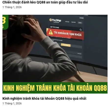
Chiến thuật đánh kèo QQ88 an toàn giúp đầu tư lâu dài
1 Tháng 1, 2026
Kinh nghiệm tránh khóa tài khoản QQ88 hiệu quả nhất
1 Tháng 1, 2026