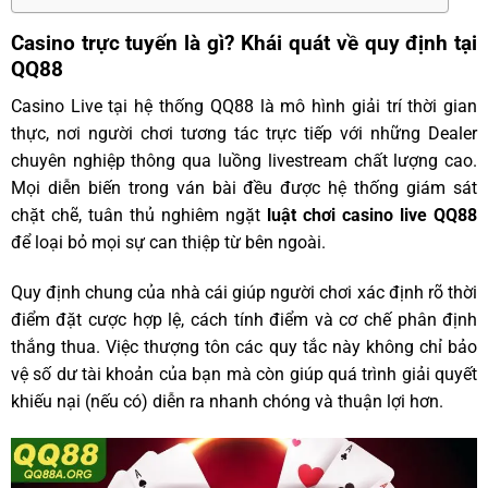
Casino trực tuyến là gì? Khái quát về quy định tại
QQ88
Casino Live tại hệ thống QQ88 là mô hình giải trí thời gian
thực, nơi người chơi tương tác trực tiếp với những Dealer
chuyên nghiệp thông qua luồng livestream chất lượng cao.
Mọi diễn biến trong ván bài đều được hệ thống giám sát
chặt chẽ, tuân thủ nghiêm ngặt
luật chơi casino live QQ88
để loại bỏ mọi sự can thiệp từ bên ngoài.
Quy định chung của nhà cái giúp người chơi xác định rõ thời
điểm đặt cược hợp lệ, cách tính điểm và cơ chế phân định
thắng thua. Việc thượng tôn các quy tắc này không chỉ bảo
vệ số dư tài khoản của bạn mà còn giúp quá trình giải quyết
khiếu nại (nếu có) diễn ra nhanh chóng và thuận lợi hơn.