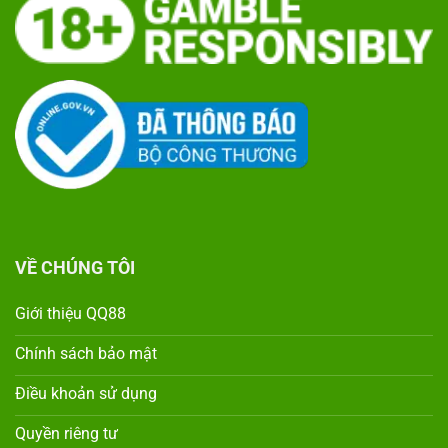
VỀ CHÚNG TÔI
Giới thiệu QQ88
Chính sách bảo mật
Điều khoản sử dụng
Quyền riêng tư