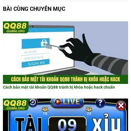
BÀI CÙNG CHUYÊN MỤC
Cách bảo mật tài khoản QQ88 tránh bị khóa hoặc hack chuẩn