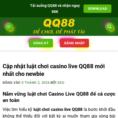
Tải xuống QQ88 và nhận ngay
DOWNLOAD
88K
ĐĂNG KÝ
ĐĂNG NHẬP
Cập nhật luật chơi casino live QQ88 mới
nhất cho newbie
ĐĂNG VÀO
9 THÁNG 2, 2026
BỞI
SEO
Nắm vững luật chơi Casino Live QQ88 để cá cược
an toàn
Việc tìm hiểu kỹ
luật chơi casino live QQ88
là bước khởi đầu
không thể thiếu đối với bất kỳ ai muốn tham gia sòng bài