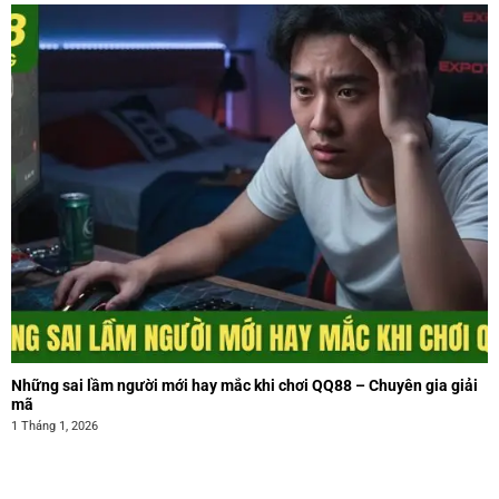
Những sai lầm người mới hay mắc khi chơi QQ88 – Chuyên gia giải
mã
1 Tháng 1, 2026