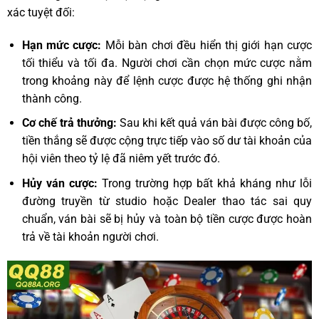
xác tuyệt đối:
Hạn mức cược:
Mỗi bàn chơi đều hiển thị giới hạn cược
tối thiểu và tối đa. Người chơi cần chọn mức cược nằm
trong khoảng này để lệnh cược được hệ thống ghi nhận
thành công.
Cơ chế trả thưởng:
Sau khi kết quả ván bài được công bố,
tiền thắng sẽ được cộng trực tiếp vào số dư tài khoản của
hội viên theo tỷ lệ đã niêm yết trước đó.
Hủy ván cược:
Trong trường hợp bất khả kháng như lỗi
đường truyền từ studio hoặc Dealer thao tác sai quy
chuẩn, ván bài sẽ bị hủy và toàn bộ tiền cược được hoàn
trả về tài khoản người chơi.