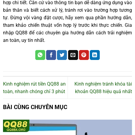
hợp chi tiết. Căn cứ vào thông tin bạn dễ dàng ứng dụng vào
bản thân và biết cách xử lý, tránh rơi vào trường hợp tương
tự. Đừng vội vàng đặt cược, hãy xem qua phần hướng dẫn,
tham khảo chiến thuật vốn hợp lý trước khi thực chiến. Gia
nhập QQ88 để các chuyên gia hướng dẫn cách trải nghiệm
an toàn, uy tín nhất.
Kinh nghiệm rút tiền QQ88 an
Kinh nghiệm tránh khóa tài
toàn, nhanh chóng chỉ 3 phút
khoản QQ88 hiệu quả nhất
BÀI CÙNG CHUYÊN MỤC