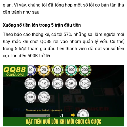
gian. Vì vậy, chúng tôi đã tổng hợp một số lỗi cơ bản tân thủ
cần tránh như sau:
Xuống số tiền lớn trong 5 trận đầu tiên
Theo báo cáo thống kê, có tới 57% những sai lầm người mới
hay mắc khi chơi QQ88 rơi vào nhóm quản lý vốn. Cụ thể,
trong 5 lượt tham gia đầu tiên thành viên đã đặt với số tiền
cực lớn đến 500K trở lên.