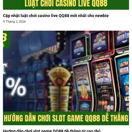
Cập nhật luật chơi casino live QQ88 mới nhất cho newbie
9 Tháng 2, 2026
Hướng dẫn chơi slot game QQ88 dễ thắng từ cao thủ