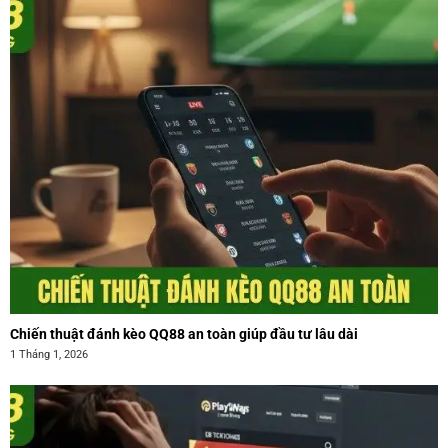
Chiến thuật đánh kèo QQ88 an toàn giúp đầu tư lâu dài
1 Tháng 1, 2026