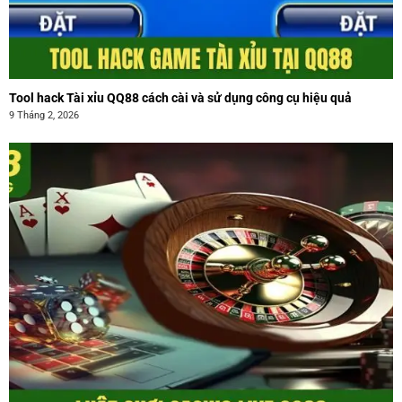
Tool hack Tài xỉu QQ88 cách cài và sử dụng công cụ hiệu quả
9 Tháng 2, 2026