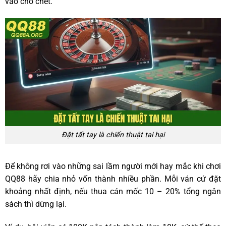
vào chỗ chết.
Đặt tất tay là chiến thuật tai hại
Để không rơi vào những sai lầm người mới hay mắc khi chơi
QQ88 hãy chia nhỏ vốn thành nhiều phần. Mỗi ván cứ đặt
khoảng nhất định, nếu thua cán mốc 10 – 20% tổng ngân
sách thì dừng lại.