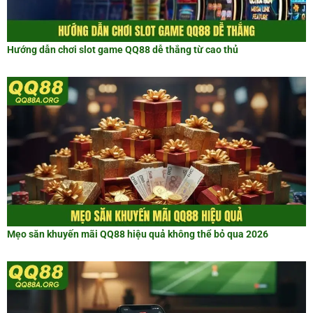
Hướng dẫn chơi slot game QQ88 dễ thắng từ cao thủ
Mẹo săn khuyến mãi QQ88 hiệu quả không thể bỏ qua 2026