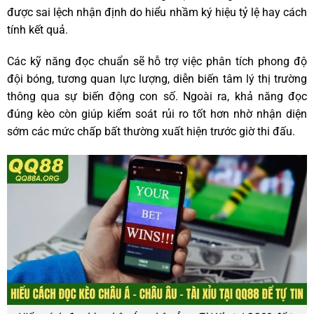
được sai lệch nhận định do hiểu nhầm ký hiệu tỷ lệ hay cách
tính kết quả.
Các kỹ năng đọc chuẩn sẽ hỗ trợ việc phân tích phong độ
đội bóng, tương quan lực lượng, diễn biến tâm lý thị trường
thông qua sự biến động con số. Ngoài ra, khả năng đọc
đúng kèo còn giúp kiểm soát rủi ro tốt hơn nhờ nhận diện
sớm các mức chấp bất thường xuất hiện trước giờ thi đấu.