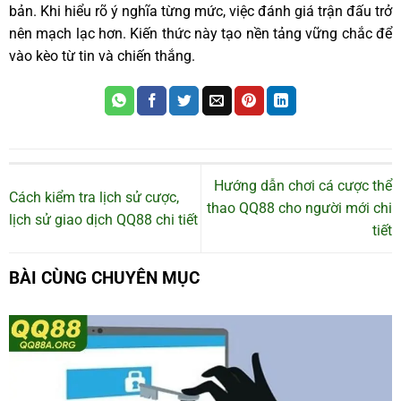
bản. Khi hiểu rõ ý nghĩa từng mức, việc đánh giá trận đấu trở
nên mạch lạc hơn. Kiến thức này tạo nền tảng vững chắc để
vào kèo từ tin và chiến thắng.
Hướng dẫn chơi cá cược thể
Cách kiểm tra lịch sử cược,
thao QQ88 cho người mới chi
lịch sử giao dịch QQ88 chi tiết
tiết
BÀI CÙNG CHUYÊN MỤC