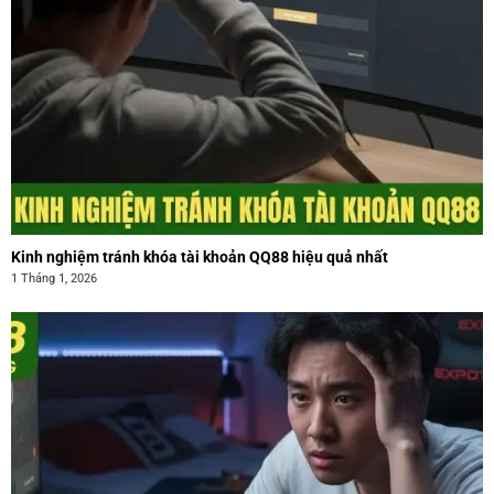
Kinh nghiệm tránh khóa tài khoản QQ88 hiệu quả nhất
1 Tháng 1, 2026