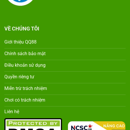
VỀ CHÚNG TÔI
Giới thiệu QQ88
Chính sách bảo mật
Điều khoản sử dụng
Quyền riêng tư
Miễn trừ trách nhiệm
Chơi có trách nhiệm
Liên hệ