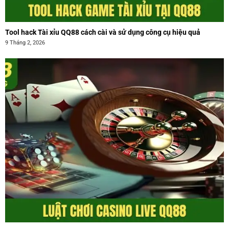
Tool hack Tài xỉu QQ88 cách cài và sử dụng công cụ hiệu quả
9 Tháng 2, 2026