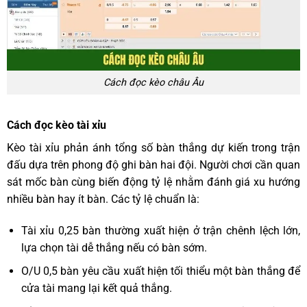
Cách đọc kèo châu Âu
Cách đọc kèo tài xỉu
Kèo tài xỉu phản ánh tổng số bàn thắng dự kiến trong trận
đấu dựa trên phong độ ghi bàn hai đội. Người chơi cần quan
sát mốc bàn cùng biến động tỷ lệ nhằm đánh giá xu hướng
nhiều bàn hay ít bàn. Các tỷ lệ chuẩn là:
Tài xỉu 0,25 bàn thường xuất hiện ở trận chênh lệch lớn,
lựa chọn tài dễ thắng nếu có bàn sớm.
O/U 0,5 bàn yêu cầu xuất hiện tối thiểu một bàn thắng để
cửa tài mang lại kết quả thắng.