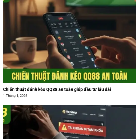
Chiến thuật đánh kèo QQ88 an toàn giúp đầu tư lâu dài
1 Tháng 1, 2026