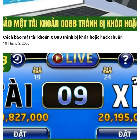
Cách bảo mật tài khoản QQ88 tránh bị khóa hoặc hack chuẩn
10 Tháng 2, 2026