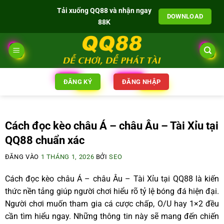
Tải xuống QQ88 và nhận ngay
DOWNLOAD
88K
ĐĂNG KÝ
ĐĂNG NHẬP
Cách đọc kèo châu Á – châu Âu – Tài Xỉu tại
QQ88 chuẩn xác
ĐĂNG VÀO
1 THÁNG 1, 2026
BỞI
SEO
Cách đọc kèo châu Á – châu Âu – Tài Xỉu tại QQ88 là kiến
thức nền tảng giúp người chơi hiểu rõ tỷ lệ bóng đá hiện đại.
Người chơi muốn tham gia cá cược chấp, O/U hay 1×2 đều
cần tìm hiểu ngay. Những thông tin này sẽ mang đến chiến