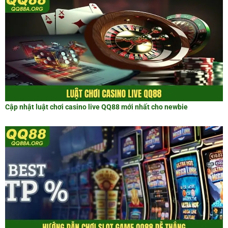
Cập nhật luật chơi casino live QQ88 mới nhất cho newbie