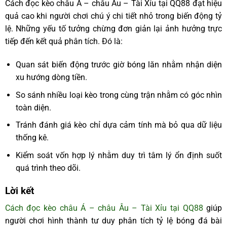
Cách đọc kèo châu Á – châu Âu – Tài Xỉu tại QQ88 đạt hiệu
quả cao khi người chơi chú ý chi tiết nhỏ trong biến động tỷ
lệ. Những yếu tố tưởng chừng đơn giản lại ảnh hưởng trực
tiếp đến kết quả phân tích. Đó là:
Quan sát biến động trước giờ bóng lăn nhằm nhận diện
xu hướng dòng tiền.
So sánh nhiều loại kèo trong cùng trận nhằm có góc nhìn
toàn diện.
Tránh đánh giá kèo chỉ dựa cảm tính mà bỏ qua dữ liệu
thống kê.
Kiểm soát vốn hợp lý nhằm duy trì tâm lý ổn định suốt
quá trình theo dõi.
Lời kết
Cách đọc kèo châu Á – châu Âu – Tài Xỉu tại QQ88
giúp
người chơi hình thành tư duy phân tích tỷ lệ bóng đá bài