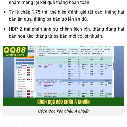
nhằm mang lại kết quả thắng hoàn toàn.
Tỷ lệ chấp 1,75 trái thể hiện đánh giá rất cao, thắng hai
bàn ăn nửa, thắng ba bàn trở lên ăn đủ.
HDP 2 trái phản ánh sự chênh lệch lớn, thắng đúng hai
bàn hòa kèo, thắng từ ba bàn mới có lợi nhuận.
Cách đọc kèo châu Á chuẩn