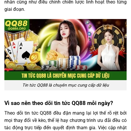
nhân cũng như điều chỉnh chiến lược linh hoạt theo từng
giai đoạn.
Tin tức QQ88 là chuyên mục cung cấp dữ liệu
Vì sao nên theo dõi tin tức QQ88 mỗi ngày?
Theo dõi tin tức QQ88 đều đặn mang lại lợi thế rõ rệt bởi
mọi thay đổi về kèo, thể lệ hay chương trình ưu đãi đều có
tác động trực tiếp đến quyết định tham gia. Việc cập nhật