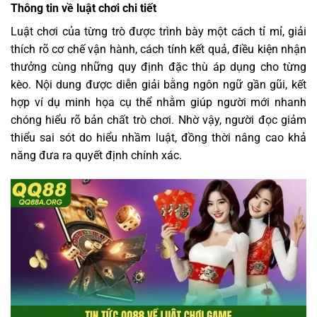
Thông tin về luật chơi chi tiết
Luật chơi của từng trò được trình bày một cách tỉ mỉ, giải
thích rõ cơ chế vận hành, cách tính kết quả, điều kiện nhận
thưởng cùng những quy định đặc thù áp dụng cho từng
kèo. Nội dung được diễn giải bằng ngôn ngữ gần gũi, kết
hợp ví dụ minh họa cụ thể nhằm giúp người mới nhanh
chóng hiểu rõ bản chất trò chơi. Nhờ vậy, người đọc giảm
thiểu sai sót do hiểu nhầm luật, đồng thời nâng cao khả
năng đưa ra quyết định chính xác.