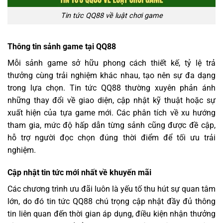
Tin tức QQ88 về luật chơi game
Thông tin sảnh game tại QQ88
Mỗi sảnh game sở hữu phong cách thiết kế, tỷ lệ trả
thưởng cùng trải nghiệm khác nhau, tạo nên sự đa dạng
trong lựa chọn. Tin tức QQ88 thường xuyên phản ánh
những thay đổi về giao diện, cập nhật kỹ thuật hoặc sự
xuất hiện của tựa game mới. Các phân tích về xu hướng
tham gia, mức độ hấp dẫn từng sảnh cũng được đề cập,
hỗ trợ người đọc chọn đúng thời điểm để tối ưu trải
nghiệm.
Cập nhật tin tức mới nhất về khuyến mãi
Các chương trình ưu đãi luôn là yếu tố thu hút sự quan tâm
lớn, do đó tin tức QQ88 chú trọng cập nhật đầy đủ thông
tin liên quan đến thời gian áp dụng, điều kiện nhận thưởng