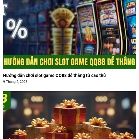
Hướng dẫn chơi slot game QQ88 dễ thắng từ cao thủ
9 Tháng 2, 2026