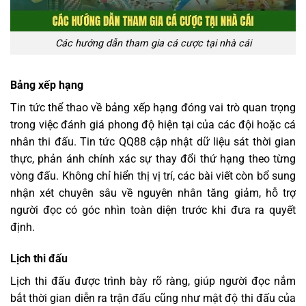
Các hướng dẫn tham gia cá cược tại nhà cái
Bảng xếp hạng
Tin tức thể thao về bảng xếp hạng đóng vai trò quan trọng
trong việc đánh giá phong độ hiện tại của các đội hoặc cá
nhân thi đấu. Tin tức QQ88 cập nhật dữ liệu sát thời gian
thực, phản ánh chính xác sự thay đổi thứ hạng theo từng
vòng đấu. Không chỉ hiển thị vị trí, các bài viết còn bổ sung
nhận xét chuyên sâu về nguyên nhân tăng giảm, hỗ trợ
người đọc có góc nhìn toàn diện trước khi đưa ra quyết
định.
Lịch thi đấu
Lịch thi đấu được trình bày rõ ràng, giúp người đọc nắm
bắt thời gian diễn ra trận đấu cũng như mật độ thi đấu của