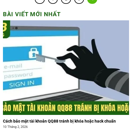
BÀI VIẾT MỚI NHẤT
Cách bảo mật tài khoản QQ88 tránh bị khóa hoặc hack chuẩn
10 Tháng 2, 2026