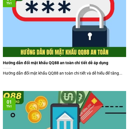
Th1
Hướng dẫn đổi mật khẩu QQ88 an toàn chi tiết dễ áp dụng
Hướng dẫn đổi mật khẩu QQ88 an toàn chi tiết và dễ hiểu để tăng...
01
Th1