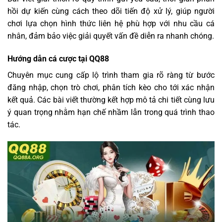
hồi dự kiến cùng cách theo dõi tiến độ xử lý, giúp người
chơi lựa chọn hình thức liên hệ phù hợp với nhu cầu cá
nhân, đảm bảo việc giải quyết vấn đề diễn ra nhanh chóng.
Hướng dẫn cá cược tại QQ88
Chuyên mục cung cấp lộ trình tham gia rõ ràng từ bước
đăng nhập, chọn trò chơi, phân tích kèo cho tới xác nhận
kết quả. Các bài viết thường kết hợp mô tả chi tiết cùng lưu
ý quan trọng nhằm hạn chế nhầm lẫn trong quá trình thao
tác.