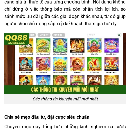
cùng giá trị thực tế của từng chương trình. Nội dung không
chỉ dừng ở việc thông báo mà còn phân tích lợi ích, so
sánh mức ưu đãi giữa các giai đoạn khác nhau, từ đó giúp
người chơi chủ động sắp xếp kế hoạch tham gia hợp lý.
Các thông tin khuyến mãi mới nhất
Chia sẻ mẹo đầu tư, đặt cược siêu chuẩn
Chuyên mục này tổng hợp những kinh nghiệm cá cược