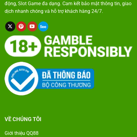
động, Slot Game đa dạng. Cam kết bảo mật thông tin, giao
dịch nhanh chóng và hỗ trợ khách hàng 24/7.
VỀ CHÚNG TÔI
Giới thiệu QQ88