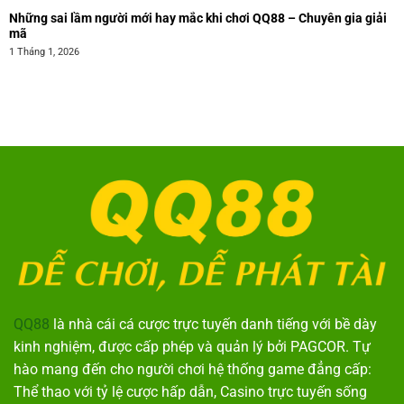
Những sai lầm người mới hay mắc khi chơi QQ88 – Chuyên gia giải
mã
1 Tháng 1, 2026
QQ88
là nhà cái cá cược trực tuyến danh tiếng với bề dày
kinh nghiệm, được cấp phép và quản lý bởi PAGCOR. Tự
hào mang đến cho người chơi hệ thống game đẳng cấp:
Thể thao với tỷ lệ cược hấp dẫn, Casino trực tuyến sống