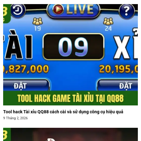
Tool hack Tài xỉu QQ88 cách cài và sử dụng công cụ hiệu quả
9 Tháng 2, 2026